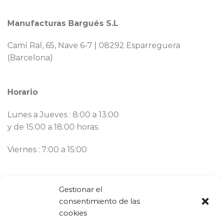
Manufacturas Bargués S.L
Camí Ral, 65, Nave 6-7 | 08292 Esparreguera
(Barcelona)
Horario
Lunes a Jueves : 8:00 a 13:00
y de 15:00 a 18:00 horas.
Viernes : 7:00 a 15:00
Contacto
Gestionar el
consentimiento de las
Llámanos ahora:
93 777 82 58
cookies
Email:
bargues@mbargues.com