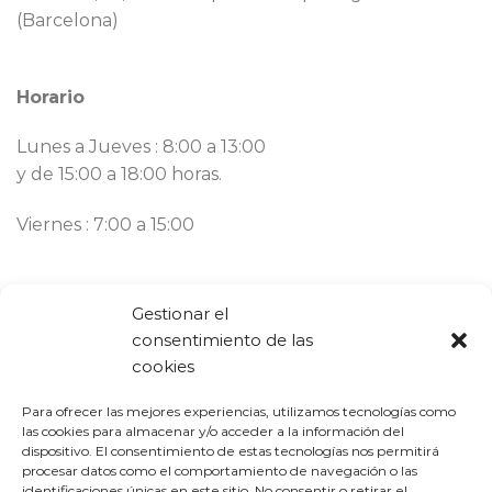
(Barcelona)
Horario
Lunes a Jueves : 8:00 a 13:00
y de 15:00 a 18:00 horas.
Viernes : 7:00 a 15:00
Contacto
Gestionar el
consentimiento de las
Llámanos ahora:
93 777 82 58
cookies
Email:
bargues@mbargues.com
Para ofrecer las mejores experiencias, utilizamos tecnologías como
las cookies para almacenar y/o acceder a la información del
dispositivo. El consentimiento de estas tecnologías nos permitirá
procesar datos como el comportamiento de navegación o las
identificaciones únicas en este sitio. No consentir o retirar el