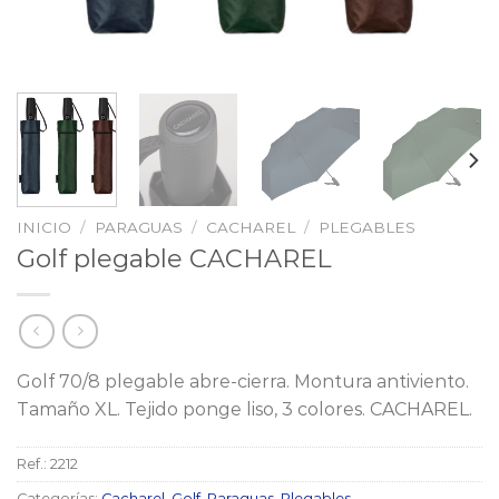
INICIO
/
PARAGUAS
/
CACHAREL
/
PLEGABLES
Golf plegable CACHAREL
Golf 70/8 plegable abre-cierra. Montura antiviento.
Tamaño XL. Tejido ponge liso, 3 colores. CACHAREL.
Ref.:
2212
Categorías:
Cacharel
,
Golf
,
Paraguas
,
Plegables