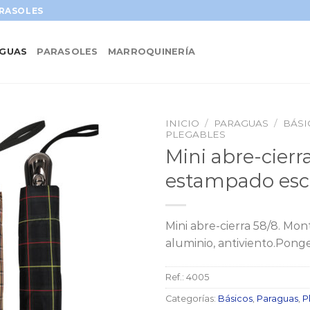
ARASOLES
GUAS
PARASOLES
MARROQUINERÍA
INICIO
/
PARAGUAS
/
BÁSI
PLEGABLES
Mini abre-cierr
estampado esc
Mini abre-cierra 58/8. Mont
aluminio, antiviento.Pong
Ref.:
4005
Categorías:
Básicos
,
Paraguas
,
P