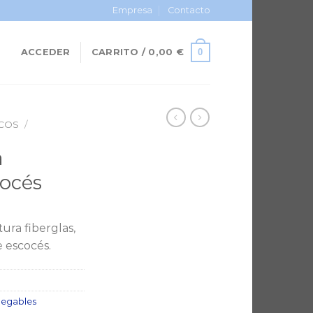
Empresa
Contacto
0
ACCEDER
CARRITO /
0,00
€
COS
/
a
océs
ura fiberglas,
e escocés.
legables