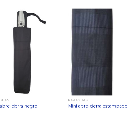
GUAS
PARAGUAS
 abre-cierra negro.
Mini abre-cierra estampado.