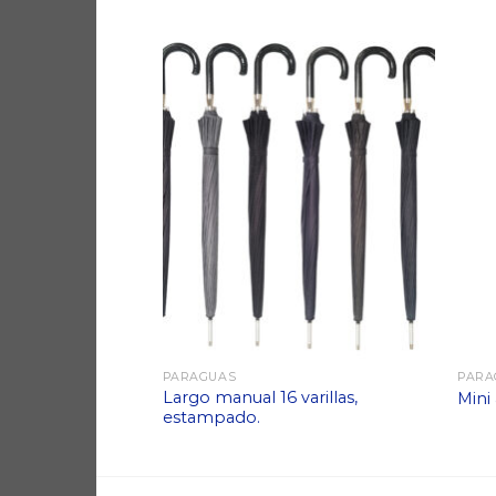
PARAGUAS
PARA
Largo manual 16 varillas,
co recoge agua
Mini
estampado.