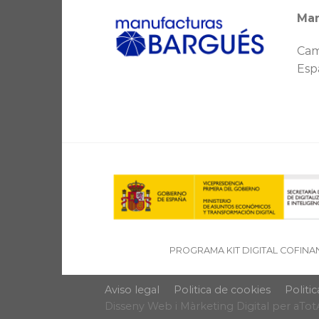
Man
Cam
Esp
PROGRAMA KIT DIGITAL COFINA
Aviso legal
Politica de cookies
Politi
Disseny Web
i
Màrketing Digital
per
aTot