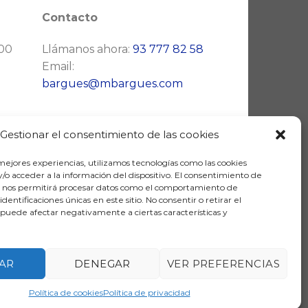
Contacto
:00
Llámanos ahora:
93 777 82 58
Email:
bargues@mbargues.com
Gestionar el consentimiento de las cookies
 mejores experiencias, utilizamos tecnologías como las cookies
/o acceder a la información del dispositivo. El consentimiento de
s nos permitirá procesar datos como el comportamiento de
identificaciones únicas en este sitio. No consentir o retirar el
puede afectar negativamente a ciertas características y
E RECUPERACIÓN Y RESILIENCIA
AR
DENEGAR
VER PREFERENCIAS
Política de cookies
Política de privacidad