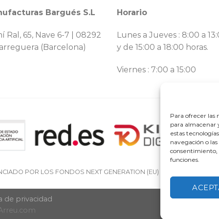
ufacturas Bargués S.L
Horario
í Ral, 65, Nave 6-7 | 08292
Lunes a Jueves : 8:00 a 13
arreguera (Barcelona)
y de 15:00 a 18:00 horas.
Viernes : 7:00 a 15:00
Para ofrecer las
para almacenar y
estas tecnología
navegación o las 
consentimiento, 
funciones.
NCIADO POR LOS FONDOS NEXT GENERATION (EU) DEL MECANISMO D
ACEPT
ca de privacidad
Arreu.com