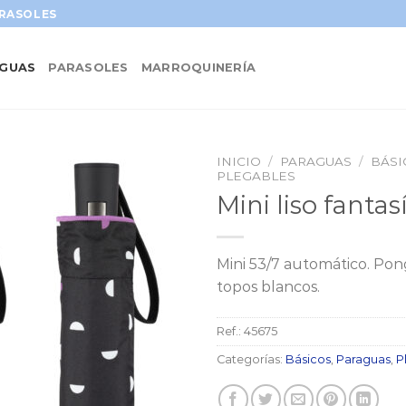
ARASOLES
GUAS
PARASOLES
MARROQUINERÍA
INICIO
/
PARAGUAS
/
BÁSI
PLEGABLES
Mini liso fantas
Mini 53/7 automático. Po
topos blancos.
Ref.:
45675
Categorías:
Básicos
,
Paraguas
,
P