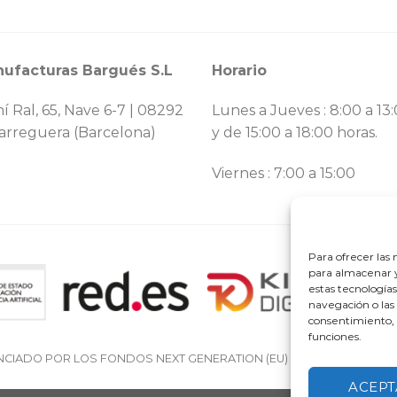
ufacturas Bargués S.L
Horario
í Ral, 65, Nave 6-7 | 08292
Lunes a Jueves : 8:00 a 13
arreguera (Barcelona)
y de 15:00 a 18:00 horas.
Viernes : 7:00 a 15:00
Para ofrecer las
para almacenar y
estas tecnología
navegación o las 
consentimiento, 
funciones.
NCIADO POR LOS FONDOS NEXT GENERATION (EU) DEL MECANISMO D
ACEPT