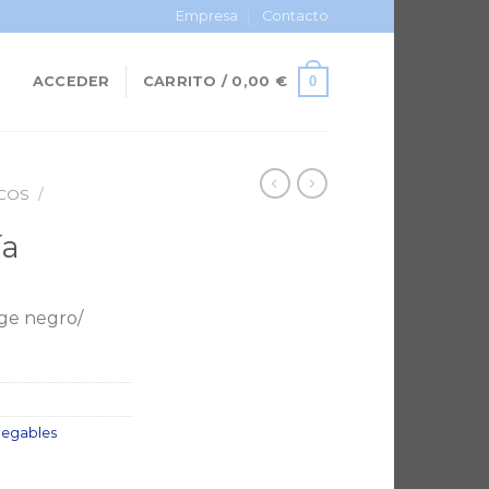
Empresa
Contacto
0
ACCEDER
CARRITO /
0,00
€
COS
/
ía
nge negro/
legables