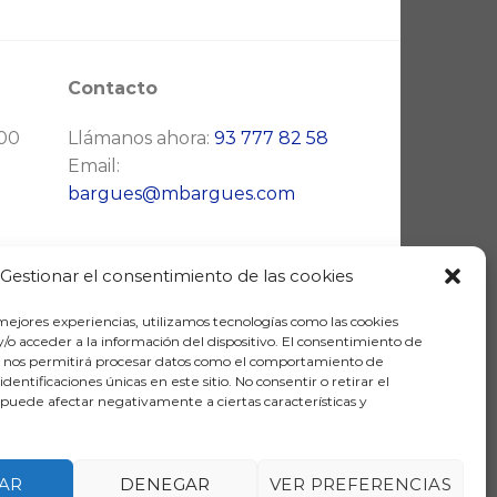
Contacto
:00
Llámanos ahora:
93 777 82 58
Email:
bargues@mbargues.com
Gestionar el consentimiento de las cookies
 mejores experiencias, utilizamos tecnologías como las cookies
/o acceder a la información del dispositivo. El consentimiento de
s nos permitirá procesar datos como el comportamiento de
identificaciones únicas en este sitio. No consentir o retirar el
puede afectar negativamente a ciertas características y
E RECUPERACIÓN Y RESILIENCIA
AR
DENEGAR
VER PREFERENCIAS