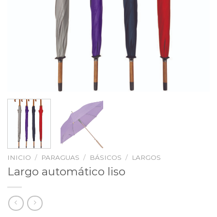
INICIO
/
PARAGUAS
/
BÁSICOS
/
LARGOS
Largo automático liso