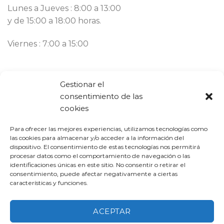
Lunes a Jueves : 8:00 a 13:00
y de 15:00 a 18:00 horas.
Viernes : 7:00 a 15:00
Contacto
Gestionar el
consentimiento de las
Llámanos ahora:
93 777 82 58
cookies
Email:
bargues@mbargues.com
Para ofrecer las mejores experiencias, utilizamos tecnologías como
las cookies para almacenar y/o acceder a la información del
dispositivo. El consentimiento de estas tecnologías nos permitirá
procesar datos como el comportamiento de navegación o las
identificaciones únicas en este sitio. No consentir o retirar el
consentimiento, puede afectar negativamente a ciertas
características y funciones.
PROGRAMA KIT DIGITAL COFINANCIADO POR LOS FONDOS
NEXT GENERATION (EU) DEL MECANISMO DE RECUPERACIÓN Y
ACEPTAR
RESILIENCIA