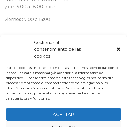
y de 15:00 a 18:00 horas.
Viernes : 7:00 a 15:00
Contacto
Gestionar el
consentimiento de las
Llámanos ahora:
93 777 82 58
cookies
Email:
bargues@mbargues.com
Para ofrecer las mejores experiencias, utilizamos tecnologías como
las cookies para almacenar y/o acceder a la información del
dispositivo. El consentimiento de estas tecnologías nos permitirá
procesar datos como el comportamiento de navegación o las
identificaciones únicas en este sitio. No consentir o retirar el
consentimiento, puede afectar negativamente a ciertas
características y funciones.
PROGRAMA KIT DIGITAL COFINANCIADO POR LOS FONDOS
NEXT GENERATION (EU) DEL MECANISMO DE RECUPERACIÓN Y
ACEPTAR
RESILIENCIA