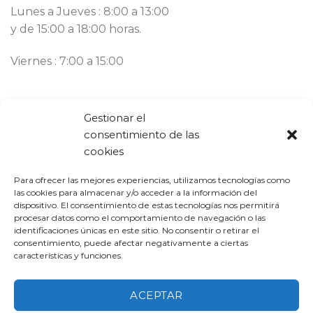
Lunes a Jueves : 8:00 a 13:00
y de 15:00 a 18:00 horas.
Viernes : 7:00 a 15:00
Contacto
Gestionar el
consentimiento de las
Llámanos ahora:
93 777 82 58
cookies
Email:
bargues@mbargues.com
Para ofrecer las mejores experiencias, utilizamos tecnologías como
las cookies para almacenar y/o acceder a la información del
dispositivo. El consentimiento de estas tecnologías nos permitirá
procesar datos como el comportamiento de navegación o las
identificaciones únicas en este sitio. No consentir o retirar el
consentimiento, puede afectar negativamente a ciertas
características y funciones.
PROGRAMA KIT DIGITAL COFINANCIADO POR LOS FONDOS
NEXT GENERATION (EU) DEL MECANISMO DE RECUPERACIÓN Y
ACEPTAR
RESILIENCIA