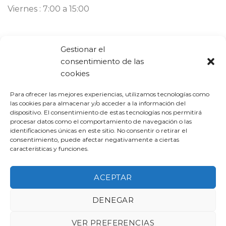
Viernes : 7:00 a 15:00
Contacto
Gestionar el
consentimiento de las
Llámanos ahora:
93 777 82 58
cookies
Email:
bargues@mbargues.com
Para ofrecer las mejores experiencias, utilizamos tecnologías como
las cookies para almacenar y/o acceder a la información del
dispositivo. El consentimiento de estas tecnologías nos permitirá
procesar datos como el comportamiento de navegación o las
identificaciones únicas en este sitio. No consentir o retirar el
consentimiento, puede afectar negativamente a ciertas
características y funciones.
PROGRAMA KIT DIGITAL COFINANCIADO POR LOS FONDOS
NEXT GENERATION (EU) DEL MECANISMO DE RECUPERACIÓN Y
ACEPTAR
RESILIENCIA
DENEGAR
VER PREFERENCIAS