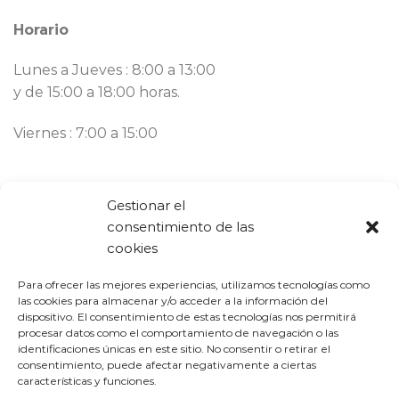
Horario
Lunes a Jueves : 8:00 a 13:00
y de 15:00 a 18:00 horas.
Viernes : 7:00 a 15:00
Contacto
Gestionar el
consentimiento de las
Llámanos ahora:
93 777 82 58
cookies
Email:
bargues@mbargues.com
Para ofrecer las mejores experiencias, utilizamos tecnologías como
las cookies para almacenar y/o acceder a la información del
dispositivo. El consentimiento de estas tecnologías nos permitirá
procesar datos como el comportamiento de navegación o las
identificaciones únicas en este sitio. No consentir o retirar el
consentimiento, puede afectar negativamente a ciertas
características y funciones.
PROGRAMA KIT DIGITAL COFINANCIADO POR LOS FONDOS