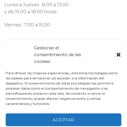
Lunes a Jueves : 8:00 a 13:00
y de 15:00 a 18:00 horas.
Viernes : 7:00 a 15:00
Contacto
Gestionar el
consentimiento de las
Llámanos ahora:
93 777 82 58
cookies
Email:
bargues@mbargues.com
Para ofrecer las mejores experiencias, utilizamos tecnologías como
las cookies para almacenar y/o acceder a la información del
dispositivo. El consentimiento de estas tecnologías nos permitirá
procesar datos como el comportamiento de navegación o las
identificaciones únicas en este sitio. No consentir o retirar el
consentimiento, puede afectar negativamente a ciertas
características y funciones.
PROGRAMA KIT DIGITAL COFINANCIADO POR LOS FONDOS
NEXT GENERATION (EU) DEL MECANISMO DE RECUPERACIÓN Y
ACEPTAR
RESILIENCIA