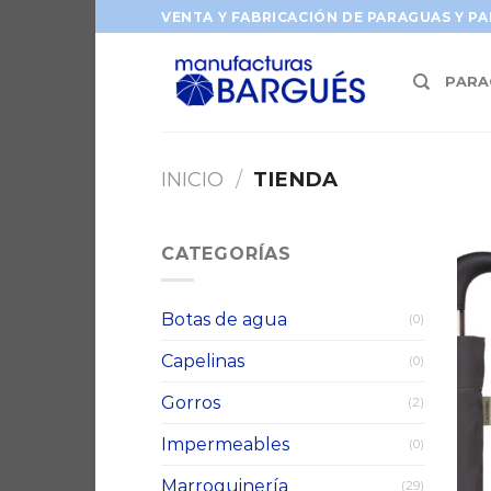
Saltar
VENTA Y FABRICACIÓN DE PARAGUAS Y P
al
contenido
PARA
INICIO
/
TIENDA
CATEGORÍAS
Botas de agua
(0)
Capelinas
(0)
Gorros
(2)
Impermeables
(0)
Marroquinería
(29)