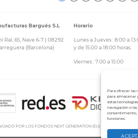
ufacturas Bargués S.L
Horario
í Ral, 65, Nave 6-7 | 08292
Lunes a Jueves : 8:00 a 13
arreguera (Barcelona)
y de 15:00 a 18:00 horas.
Viernes : 7:00 a 15:00
Para ofrecer las
para almacenar y
estas tecnología
navegación o las 
consentimiento, 
funciones.
NCIADO POR LOS FONDOS NEXT GENERATION (EU) DEL MECANISMO D
ACEPT