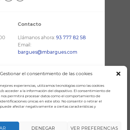
Contacto
:00
Llámanos ahora:
93 777 82 58
Email:
bargues@mbargues.com
Gestionar el consentimiento de las cookies
 mejores experiencias, utilizamos tecnologías como las cookies
/o acceder a la información del dispositivo. El consentimiento de
s nos permitirá procesar datos como el comportamiento de
identificaciones únicas en este sitio. No consentir o retirar el
puede afectar negativamente a ciertas características y
E RECUPERACIÓN Y RESILIENCIA
AR
DENEGAR
VER PREFERENCIAS