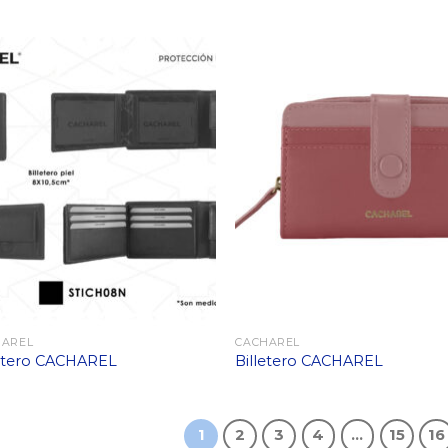
HAREL
CACHAREL
letero CACHAREL
Billetero CACHAREL
1
2
3
4
…
15
16